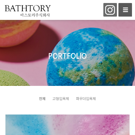
PORTFOLIO
전체
고형입욕제
파우더입욕제